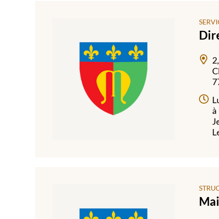
SERVI
Dir
2
C
7
L
à
J
L
STRU
Mai