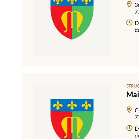
3
7
D
d
STRU
Mai
C
7
D
d