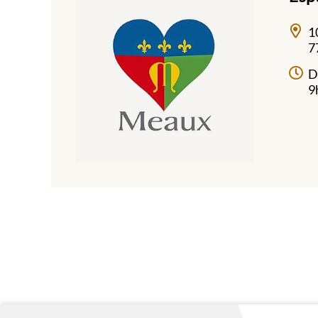
1
7
D
9