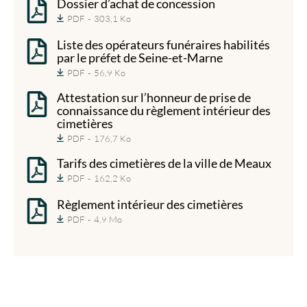
Dossier d’achat de concession
PDF
303,1 Ko
Liste des opérateurs funéraires habilités
par le préfet de Seine-et-Marne
PDF
56,9 Ko
Attestation sur l’honneur de prise de
connaissance du règlement intérieur des
cimetières
PDF
176,7 Ko
Tarifs des cimetières de la ville de Meaux
PDF
162,2 Ko
Règlement intérieur des cimetières
PDF
4,9 Mo