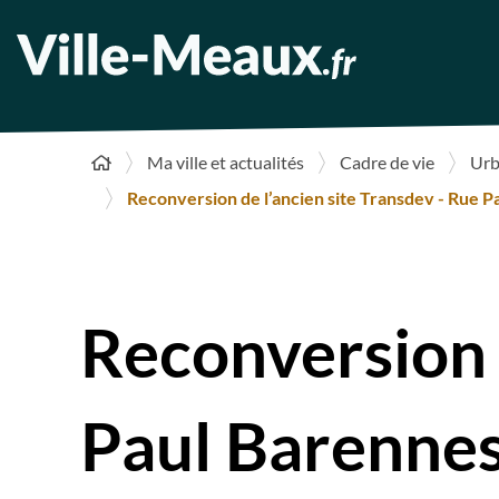
Ma ville et actualités
Cadre de vie
Urb
Reconversion de l’ancien site Transdev - Rue P
Reconversion d
Paul Barenne