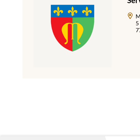
Ser
M
5
7