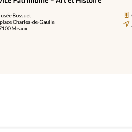
vice Patrimoine – Art et Histoire
usée Bossuet
 place Charles-de-Gaulle
7100 Meaux