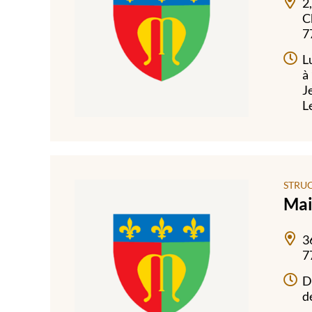
2
C
7
L
à
J
L
STRU
Mai
3
7
D
d