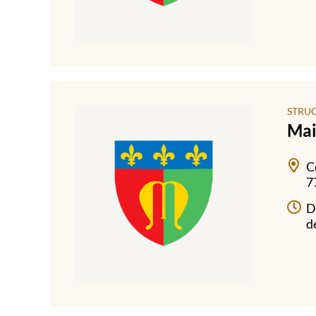
STRU
Mai
C
7
D
d