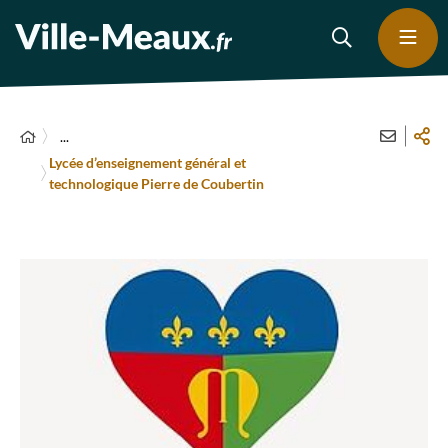
...
Lycée d’enseignement général et
technologique Pierre de Coubertin