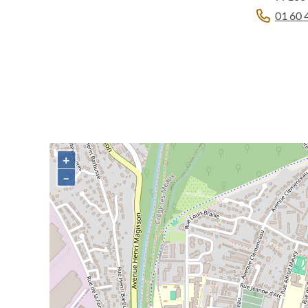
01 60 
+
–