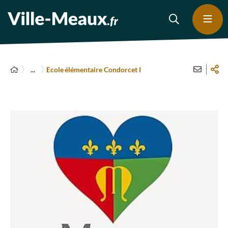
...
Ecole élémentaire Condorcet I