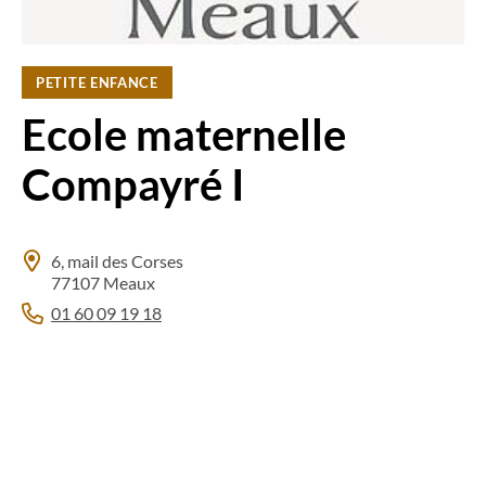
PETITE ENFANCE
Ecole maternelle
Compayré I
6, mail des Corses
77107 Meaux
01 60 09 19 18