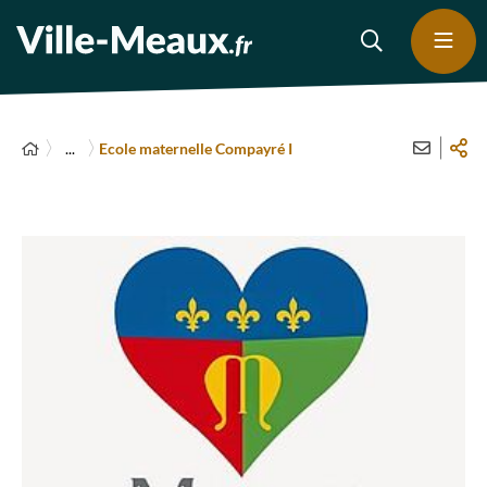
...
Ecole maternelle Compayré I