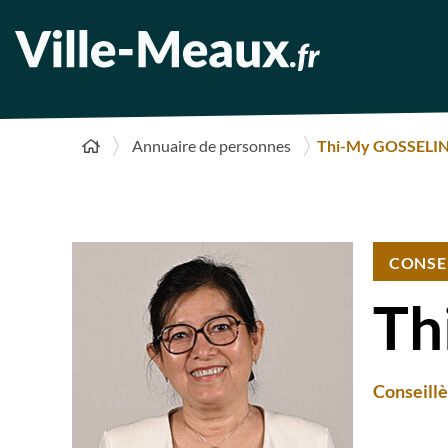
Annuaire de personnes
Thi-My GOSSELI
CONSE
Th
Conseillè