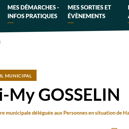
MES DÉMARCHES -
MES SORTIES ET
INFOS PRATIQUES
ÉVÈNEMENTS
N
IL MUNICIPAL
i-My GOSSELIN
re municipale déléguée aux Personnes en situation de Han