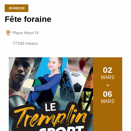
JEUNESSE
Fête foraine
Place Henri IV
77100 meaux
02
MARS
06
MARS